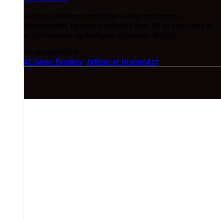
Hvis en enkelt medarbejder volder problemer i
samarbejdet, hjælper mediation ikke. Så er man nødt til
at konfrontere og korrigere personen direkte.
10. oktober 2017
Af Søren Braskov
,
Artikler af HumanAct