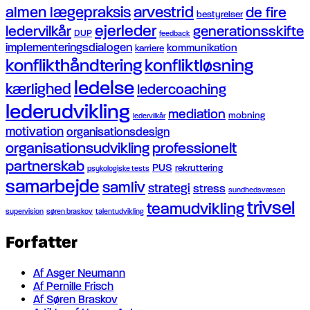
arvestrid
almen lægepraksis
de fire
bestyrelser
ejerleder
ledervilkår
generationsskifte
DUP
feedback
implementeringsdialogen
kommunikation
karriere
konflikthåndtering
konfliktløsning
ledelse
kærlighed
ledercoaching
lederudvikling
mediation
mobning
ledervilkår
motivation
organisationsdesign
organisationsudvikling
professionelt
partnerskab
PUS
rekruttering
psykologiske tests
samarbejde
samliv
strategi
stress
sundhedsvæsen
trivsel
teamudvikling
supervision
søren braskov
talentudvikling
Forfatter
Af Asger Neumann
Af Pernille Frisch
Af Søren Braskov