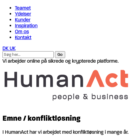
Teamet
Ydelser
Kunder
Inspiration
Om os
Kontakt
DK
UK
Vi arbejder online på sikrede og krypterede platforme.
Emne /
konfliktløsning
I HumanAct har vi arbejdet med konfliktløsning i mange år.