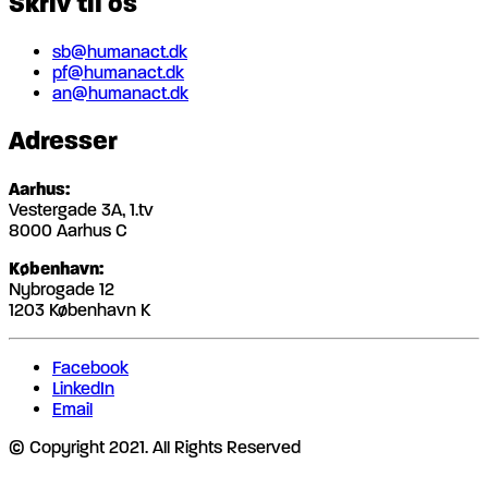
Skriv til os
sb@humanact.dk
pf@humanact.dk
an@humanact.dk
Adresser
Aarhus:
Vestergade 3A, 1.tv
8000 Aarhus C
København:
Nybrogade 12
1203 København K
Facebook
LinkedIn
Email
© Copyright 2021. All Rights Reserved