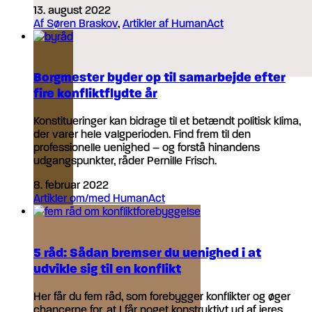
13. august 2022
Af Søren Braskov
,
Artikler af HumanAct
Borgmester byder op til samarbejde efter
fire konfliktflydte år
Konstitueringer kan bidrage til et betændt politisk klima,
der varer hele valgperioden. Find frem til den
professionelle uenighed – og forstå hinandens
udgangspunkter, råder Pernille Frisch.
8. februar 2022
Artikler om/med HumanAct
5 råd: Sådan bremser du uenighed i at
udvikle sig til en konflikt
Her får du fem råd, som forebygger konflikter og øger
chancerne for, at I får noget konstruktivt ud af jeres