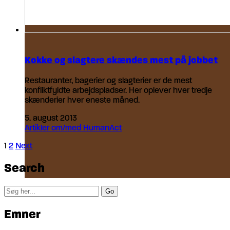
Kokke og slagtere skændes mest på jobbet
Restauranter, bagerier og slagterier er de mest
konfliktfyldte arbejdspladser. Her oplever hver tredje
skænderier hver eneste måned.
5. august 2013
Artikler om/med HumanAct
1
2
Next
Search
Search
for:
Emner