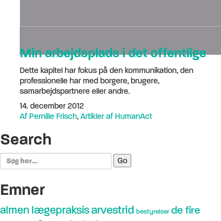
Min arbejdsplads i det offentlige
Dette kapitel har fokus på den kommunikation, den
professionelle har med borgere, brugere,
samarbejdspartnere eller andre.
14. december 2012
Af Pernille Frisch
,
Artikler af HumanAct
Search
Search
for:
Emner
arvestrid
almen lægepraksis
de fire
bestyrelser