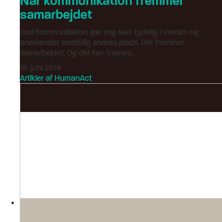
Når kommunikation fremmer
samarbejdet
God kommunikation gør mig selv tydelig i verden og
anerkender samtidig andres plads. Det fremmer
samarbejdet. Og det kan trænes.
18. juni 2019
Artikler af HumanAct