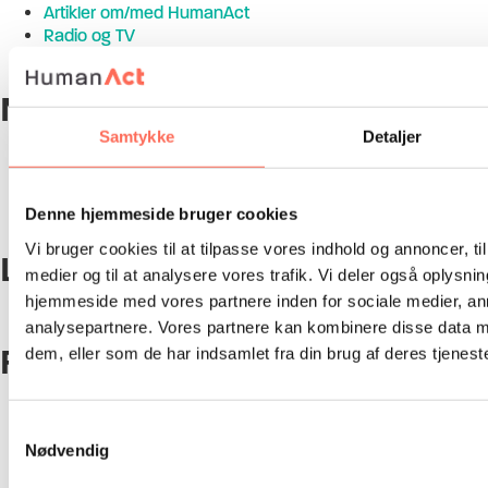
Artikler om/med HumanAct
Radio og TV
Video
Nyeste indlæg
Samtykke
Detaljer
Søren Braskov interviewes om arvestridigheder i
Berlingske
At være leder i et sundhedsvæsen under forandring
Denne hjemmeside bruger cookies
Faciliteret dialog – et ledelsesredskab til konflikthåndtering
Vi bruger cookies til at tilpasse vores indhold og annoncer, til 
LinkedIn
medier og til at analysere vores trafik. Vi deler også oplysni
hjemmeside med vores partnere inden for sociale medier, a
analysepartnere. Vores partnere kan kombinere disse data m
Facebook
dem, eller som de har indsamlet fra din brug af deres tjeneste
Samtykkevalg
Nødvendig
Telefon:
+45 60 13 22 88