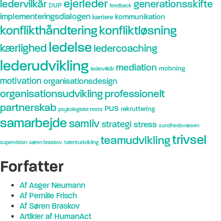
ejerleder
ledervilkår
generationsskifte
DUP
feedback
implementeringsdialogen
kommunikation
karriere
konflikthåndtering
konfliktløsning
ledelse
kærlighed
ledercoaching
lederudvikling
mediation
mobning
ledervilkår
motivation
organisationsdesign
organisationsudvikling
professionelt
partnerskab
PUS
rekruttering
psykologiske tests
samarbejde
samliv
strategi
stress
sundhedsvæsen
trivsel
teamudvikling
supervision
søren braskov
talentudvikling
Forfatter
Af Asger Neumann
Af Pernille Frisch
Af Søren Braskov
Artikler af HumanAct