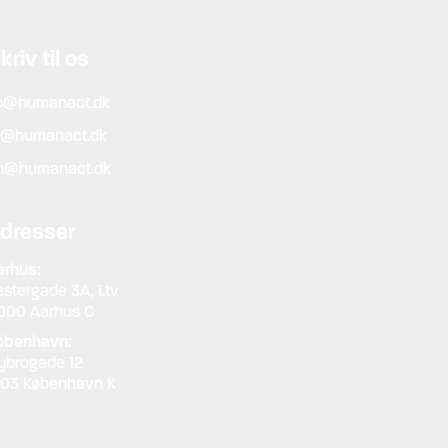
kriv til os
b@humanact.dk
f@humanact.dk
n@humanact.dk
dresser
arhus:
stergade 3A, 1.tv
000 Aarhus C
øbenhavn:
ybrogade 12
203 København K