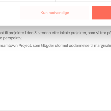
People & Business
Kun nødvendige
l projekter i den 3. verden eller lokale projekter, som vi tror på.
e perspektiv.
reamtown Project, som tilbyder uformel uddannelse til marginal