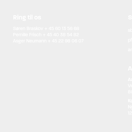
Ring til os
S
Søren Braskov
+ 45 60 13 56 68
s
Pernille Frisch
+ 45 40 38 54 82
p
Asger Neumann
+ 45 22 98 06 07
a
A
A
Ve
8
K
N
1