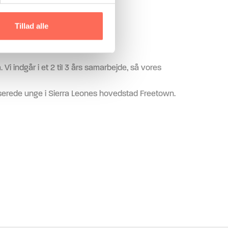
Tillad alle
 Vi indgår i et 2 til 3 års samarbejde, så vores
iserede unge i Sierra Leones hovedstad Freetown.