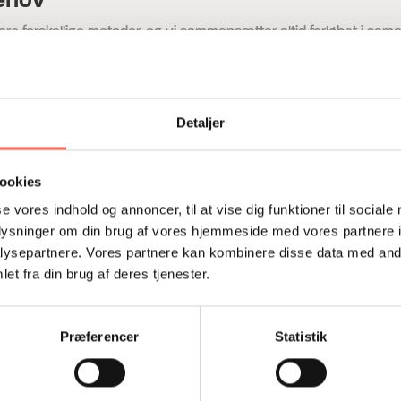
re forskellige metoder, og vi sammensætter altid forløbet i sa
n for områder som organisationsudvikling, ledelse, konfliktløsning
Detaljer
ookies
se vores indhold og annoncer, til at vise dig funktioner til sociale
toriseret af Dansk Psykolognævn.
oplysninger om din brug af vores hjemmeside med vores partnere i
rvspsykologi og coaching.
ysepartnere. Vores partnere kan kombinere disse data med andr
rapeutiske uddannelser.
et fra din brug af deres tjenester.
e mange forskellige opgaver.
Præferencer
Statistik