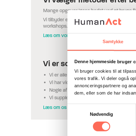
Mange opgaver løses bedst ved at bruge fle
Vi tilbyder en række forskellige ydelser inde
workshops.
Læs om vores ydelser her.
Samtykke
Vi er solidt uddannede
Denne hjemmeside bruger c
Vi bruger cookies til at tilpas
Vi er alle uddannede cand.psych. og au
vores trafik. Vi deler også 
Vi har videreuddannet os indenfor erhve
annonceringspartnere og anal
Nogle af os har endvidere forskellige te
dem, eller som de har indsaml
Vi supplerer hinanden, og kan derfor løft
Læs om os hver især her.
Samtykkevalg
Nødvendig