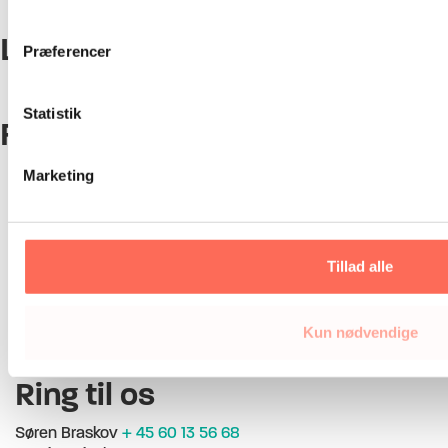
Faciliteret dialog – et ledelsesredskab til konflikthåndtering
LinkedIn
Præferencer
Statistik
Facebook
Marketing
Telefon:
+45 60 13 22 88
E-mail:
mail@humanact.dk
Tillad alle
Værdier:
Engagement
Mod
Kun nødvendige
Handling
Ring til os
Søren Braskov
+ 45 60 13 56 68