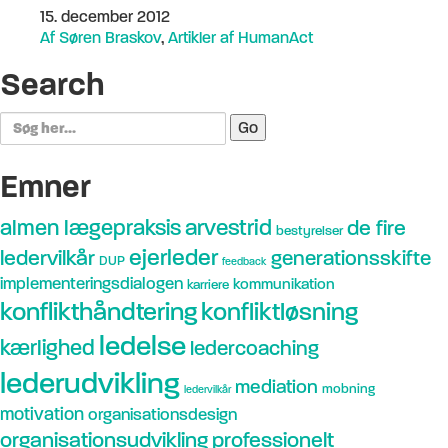
15. december 2012
Af Søren Braskov
,
Artikler af HumanAct
Search
Search
for:
Emner
arvestrid
almen lægepraksis
de fire
bestyrelser
ejerleder
ledervilkår
generationsskifte
DUP
feedback
implementeringsdialogen
kommunikation
karriere
konflikthåndtering
konfliktløsning
ledelse
kærlighed
ledercoaching
lederudvikling
mediation
mobning
ledervilkår
motivation
organisationsdesign
organisationsudvikling
professionelt