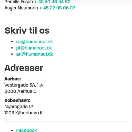
Pernille Frisch
+ 45 40 38 54 82
Asger Neumann
+ 45 22 98 06 07
Skriv til os
sb@humanact.dk
pf@humanact.dk
an@humanact.dk
Adresser
Aarhus:
Vestergade 3A, 1.tv
8000 Aarhus C
København:
Nybrogade 12
1203 København K
Facebook