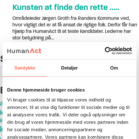
Kunsten at finde den rette …..
Områdeleder Jørgen Groth fra Randers Kommune ved,
hvor vigtigt det er at få ansat de rigtige folk. Derfor får han
hjælp fra HumanAct til at teste kandidater. Lederne har
stor betydning på…
4. december 2018
Search
Samtykke
Detaljer
Om
Search
for:
Emner
Denne hjemmeside bruger cookies
Vi bruger cookies til at tilpasse vores indhold og
arvestrid
almen lægepraksis
de fire
bestyrelser
annoncer, til at vise dig funktioner til sociale medier og til
ejerleder
ledervilkår
generationsskifte
DUP
feedback
at analysere vores trafik. Vi deler også oplysninger om
implementeringsdialogen
kommunikation
karriere
din brug af vores hjemmeside med vores partnere inden
konflikthåndtering
konfliktløsning
for sociale medier, annonceringspartnere og
analysepartnere. Vores partnere kan kombinere disse