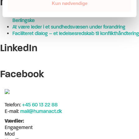
Nyeste indlæg
Kun nødvendige
Søren Braskov interviewes om arvestridigheder i
Berlingske
At være leder i et sundhedsvæsen under forandring
Faciliteret dialog – et ledelsesredskab til konflikthåndtering
LinkedIn
Facebook
Telefon:
+45 60 13 22 88
E-mail:
mail@humanact.dk
Værdier:
Engagement
Mod