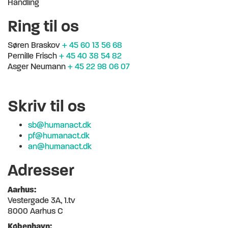
Handling
Ring til os
Søren Braskov
+ 45 60 13 56 68
Pernille Frisch
+ 45 40 38 54 82
Asger Neumann
+ 45 22 98 06 07
Skriv til os
sb@humanact.dk
pf@humanact.dk
an@humanact.dk
Adresser
Aarhus:
Vestergade 3A, 1.tv
8000 Aarhus C
København: