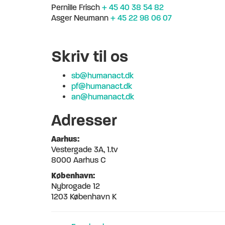
Pernille Frisch
+ 45 40 38 54 82
Asger Neumann
+ 45 22 98 06 07
Skriv til os
sb@humanact.dk
pf@humanact.dk
an@humanact.dk
Adresser
Aarhus:
Vestergade 3A, 1.tv
8000 Aarhus C
København:
Nybrogade 12
1203 København K