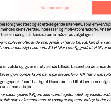
Kun nødvendige
ersonlighedstest og et efterfølgende interview, som erhvervspsy
endes kerneværdier, interesser og motivationsfaktorer. Ansætt
 frisk erindring, når kandidaterne møder udvalget igen.
 vi oplever ofte, at de spørgsmål, vi har forberedt, kan få en an
e undersøgt nærmere. Så vi føler i særlig grad, at vi bliver k
 er valide og giver et retvisende billede, baseret på de ansætte
liver gjort opmærksom på nogle steder, hvor folk har underspillet
angspunkt ’bare’ har hyret HumanAct ind til at lave personlighe
n ud af samarbejdet.
ar eksempelvis tidligere ikke været systematisk og insisterende 
 folk selv er kommet med. Nu spørger jeg mere ind og beder om 