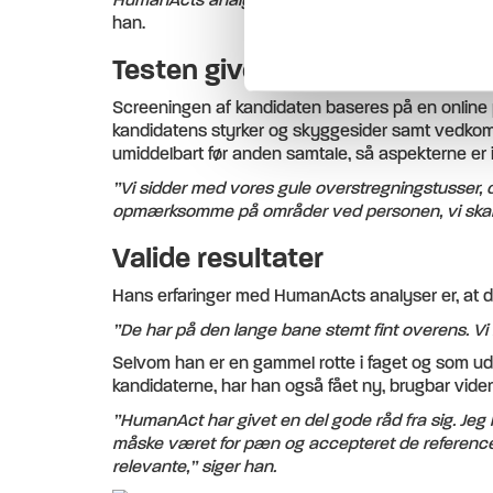
han.
Testen giver ny viden
Screeningen af kandidaten baseres på en online p
kandidatens styrker og skyggesider samt vedkomm
umiddelbart før anden samtale, så aspekterne er i
”Vi sidder med vores gule overstregningstusser, og
opmærksomme på områder ved personen, vi skal hav
Valide resultater
Hans erfaringer med HumanActs analyser er, at de
”De har på den lange bane stemt fint overens. Vi b
Selvom han er en gammel rotte i faget og som udg
kandidaterne, har han også fået ny, brugbar vide
”HumanAct har givet en del gode råd fra sig. Jeg h
måske været for pæn og accepteret de referencer,
relevante,” siger han.