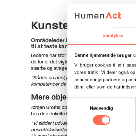
Kunsten at finde den
Samtykke
Områdeleder Jørgen Groth fra Randers Kom
til at teste kandidater.
Lederne har stor betydning på Det specialisere
Denne hjemmeside bruger c
derfor er det vigtigt, at man får ansat de rigtig
Vi bruger cookies til at tilpas
stærke og svage sider har han derfor indledt et
vores trafik. Vi deler også 
”Sådan en analyse gør, at vi får kvalificeret og un
annonceringspartnere og anal
kompetencer de har,”
siger Jørgen Groht, der gen
dem, eller som de har indsaml
Mere objektiv proces
Samtykkevalg
Jørgen Groths opfattelse er, at ansættelsesproc
Nødvendig
hos den enkelte kandidat kan have indflydelse på
”Vi sidder i udvalget med en masse formodninger og
ansættelsesudvalget, fordi vi sidder med hver vo
HumanActs analyse-arbejde får vi det delvist afpers