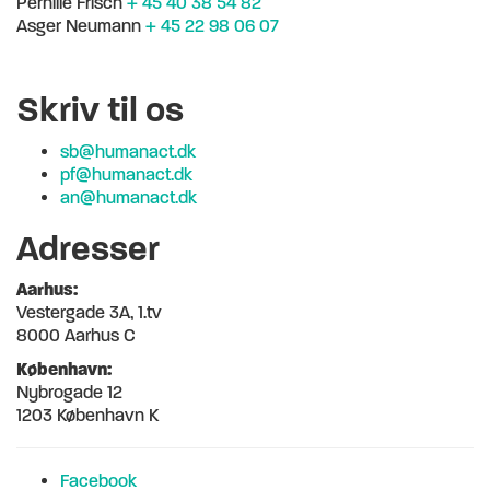
Pernille Frisch
+ 45 40 38 54 82
Asger Neumann
+ 45 22 98 06 07
Skriv til os
sb@humanact.dk
pf@humanact.dk
an@humanact.dk
Adresser
Aarhus:
Vestergade 3A, 1.tv
8000 Aarhus C
København:
Nybrogade 12
1203 København K
Facebook