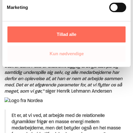
og den generelle velvære på arbejdspladsen,”
siger
direktøren, som mener, at HumanActs måde at gribe
Marketing
arbejdet an på er en afgørende faktor for projektets succes.
”Organisationsændringer er langsigtede projekter, og derfor
er det afgørende at have en ekstern, professionel aktør, der
Tillad alle
kan fastholde retningen. Vores konsulent hos HumanAct er
Palle Grzona, og hans store styrke er, at han er god til at
tage styringen uden at fylde for meget. Konsulenter skal
bruge sig selv rigtig meget for at komme tæt på
Kun nødvendige
medarbejderne, men faren er, at man kan blive temmelig
træt af dem. Palle er ekstremt dygtig til at gå tæt på og
samtidig underspille sig selv, og alle medarbejderne har
derfor en oplevelse af, at han er nem at arbejde sammen
med. Det er et afgørende parameter for, at vi flytter os så
meget, som vi gør,”
siger Henrik Lehmann Andersen
Et er, at vi ved, at arbejde med de relationelle
dynamikker frigør en masse energi mellem
medarbejderne, men det betyder også en hel masse