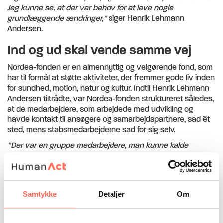
Jeg kunne se, at der var behov for at lave nogle
grundlæggende ændringer,”
siger Henrik Lehmann
Andersen.
Ind og ud skal vende samme vej
Nordea-fonden er en almennyttig og velgørende fond, som
har til formål at støtte aktiviteter, der fremmer gode liv inden
for sundhed, motion, natur og kultur. Indtil Henrik Lehmann
Andersen tiltrådte, var Nordea-fonden struktureret således,
at de medarbejdere, som arbejdede med udvikling og
havde kontakt til ansøgere og samarbejdspartnere, sad ét
sted, mens stabsmedarbejderne sad for sig selv.
”Der var en gruppe medarbejdere, man kunne kalde
udadvendte, mens resten havde fokus indad i
organisationen. Der var to forskellige selvopfattelser, og
opdelingen var med til at fastholde en kløft i organisationen,
som gav en masse begrænsninger. Øvelsen var at få de
Samtykke
Detaljer
Om
indadvendte og de udadvendte selvforståelser til at vende
samme vej,”
siger Henrik Lehmann Andersen, og dette blev
en del af den opgave, som HumanAct skulle bidrage til.