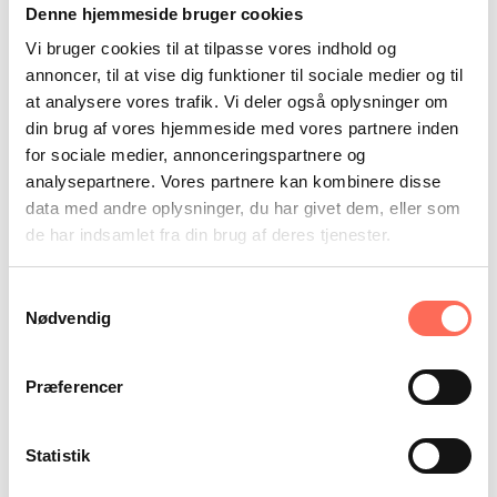
Denne hjemmeside bruger cookies
Konkrete mål giver konkrete
Vi bruger cookies til at tilpasse vores indhold og
resultater
annoncer, til at vise dig funktioner til sociale medier og til
at analysere vores trafik. Vi deler også oplysninger om
Kulturændringer kan i sin natur synes som noget abstrakt,
din brug af vores hjemmeside med vores partnere inden
men arbejdet i Nordea-fonden har haft temmelig lavpraktisk
karakter. Hvert år gennemfører fondens medarbejdere
for sociale medier, annonceringspartnere og
sammen med HumanAct to seminarer af to dages
analysepartnere. Vores partnere kan kombinere disse
varighed, hvor de fem teams blandt andet opstiller en
data med andre oplysninger, du har givet dem, eller som
række målsætninger, og i tiden efter seminaret kommer
de har indsamlet fra din brug af deres tjenester.
HumanAct ud og holder opfølgende møder med de enkelte
teams.
Samtykkevalg
”Blandingen af fælles seminarer og teammøder gør, at både
Nødvendig
de overordnede og de konkrete linjer får opmærksomhed.
HumanAct hjælper både organisationen samlet set og de
enkelte teams,”
siger Henrik Lehmann Andersen, der ikke
Præferencer
tvivler på, at kulturprojektet har effekt.
”Et er, at vi ved, at arbejde med de relationelle dynamikker
frigør en masse energi mellem medarbejderne, men det
Statistik
betyder også en hel masse for medarbejdertilfredsheden