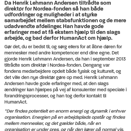
Da Henrik Lehmann Andersen tiltrådte som
direktør for Nordea-fonden så han både
udfordringer og muligheder i at styrke
samarbejdet mellem stabsfunktionen og de mere
udadvendte afdelinger. Han havde gode
erfaringer med at få ekstern hjælp til den slags
arbejde, og bad derfor HumanAct om hjælp.
Gør det, du er bedst til, og sørg ellers for at åbne døren for
mennesker med andre kompetencer end dine egne. Det
gjorde Henrik Lehmann Andersen, da han i september 2013
tiltrådte som direktør i Nordea-fonden. Dengang var
fondens medarbejdere opdelt både fysisk og kulturelt, og
det ville den nye direktør gøre op med. Henrik Lehmann
Andersen havde gode erfaringer med, at den slags
ændringer kan hjælpes på vej af konsulenter med speciale i
forandringsprocesser, og han tog derfor kontakt til
HumanAct.
”Der findes potentielt en enorm energi og dynamik i enhver
organisation. Energien på en arbejdsplads opstår og findes
mellem mennesker, og det gælder både, når en
organisation er under pres, og når den kører på normal vis.