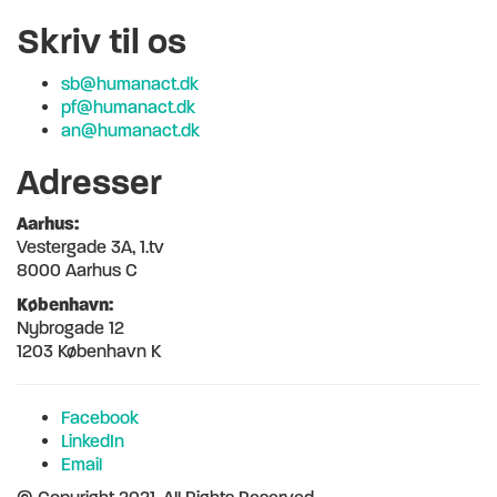
Skriv til os
sb@humanact.dk
pf@humanact.dk
an@humanact.dk
Adresser
Aarhus:
Vestergade 3A, 1.tv
8000 Aarhus C
København:
Nybrogade 12
1203 København K
Facebook
LinkedIn
Email