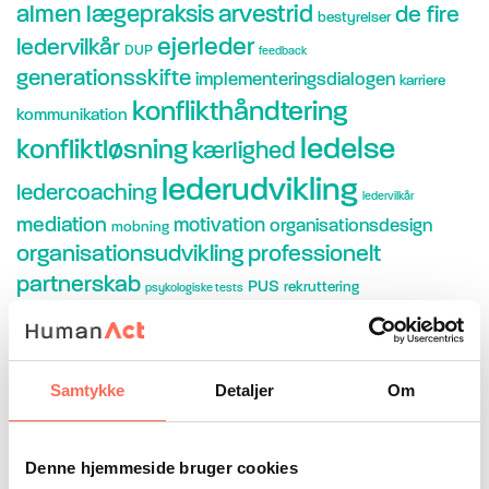
arvestrid
almen lægepraksis
de fire
bestyrelser
ejerleder
ledervilkår
DUP
feedback
generationsskifte
implementeringsdialogen
karriere
konflikthåndtering
kommunikation
ledelse
konfliktløsning
kærlighed
lederudvikling
ledercoaching
ledervilkår
mediation
motivation
organisationsdesign
mobning
organisationsudvikling
professionelt
partnerskab
PUS
rekruttering
psykologiske tests
samarbejde
samliv
strategi
stress
sundhedsvæsen
trivsel
teamudvikling
supervision
søren braskov
talentudvikling
Samtykke
Detaljer
Om
Forfatter
Af Asger Neumann
Denne hjemmeside bruger cookies
Af Pernille Frisch