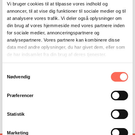
Af Søren Braskov
Vi bruger cookies til at tilpasse vores indhold og
Artikler af HumanAct
annoncer, til at vise dig funktioner til sociale medier og til
Artikler om/med HumanAct
at analysere vores trafik. Vi deler også oplysninger om
Radio og TV
din brug af vores hjemmeside med vores partnere inden
Video
for sociale medier, annonceringspartnere og
Nyeste indlæg
analysepartnere. Vores partnere kan kombinere disse
data med andre oplysninger, du har givet dem, eller som
Søren Braskov interviewes om arvestridigheder i
de har indsamlet fra din brug af deres tjenester.
Berlingske
At være leder i et sundhedsvæsen under forandring
Samtykkevalg
Faciliteret dialog – et ledelsesredskab til
Nødvendig
konflikthåndtering
LinkedIn
Præferencer
Statistik
Facebook
Marketing