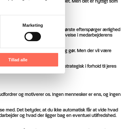
jeres opgaver og jeres samarbejdet. Men det er nyttigt som
Marketing
er
[1]
, at medarbejderne som det første efterspørger ærlighed
g ligefremhed uden empati og indlevelse i medarbejderens
illid til, hvad lederen siger og gør. Men der vil være
t undgå loyalitetskonflikt.
Tillad alle
å jeres kerneopgave og tænke strategisk i forhold til jeres
illende måde.
udfordrer og motiverer os. Ingen mennesker er ens, og ingen
edse med. Det betyder, at du ikke automatisk får at vide hvad
medarbejder og hvad der ligger bag en eventuel utilfredshed.