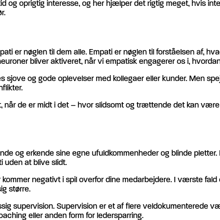
og oprigtig interesse, og her hjælper det rigtig meget, hvis inte
r.
mpati er nøglen til dem alle. Empati er nøglen til forståelsen af,
euroner bliver aktiveret, når vi empatisk engagerer os i, hvord
es sjove og gode oplevelser med kollegaer eller kunder. Men spej
likter.
først, når de er midt i det – hvor slidsomt og trættende det kan 
nde og erkende sine egne ufuldkommenheder og blinde pletter. Det
den at blive slidt.
ger kommer negativt i spil overfor dine medarbejdere. I værste fa
ig større.
sig supervision. Supervision er et af flere veldokumenterede væ
coaching eller anden form for ledersparring.