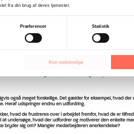
De kan være med til at udvikle arbejdspladsen, både hvad angår 
et fra din brug af deres tjenester.
 de ikke eskalerer, men i stedet bliver en drivkraft.
Præferencer
Statistik
er og ønsker til deres leder. Vi ved fra forskellige undersøgels
 lederens kommunikative og relationelle kompetencer. Ærlighed o
ik.
Troværdighed handler om, at medarbejderen kan tro på og have t
ndskab til forhold, for at beskytte enkelte medarbejdere eller for a
Kun nødvendige
rtragtede egenskaber i forhold til din opgave med at holde fokus p
 kommunikative færdigheder, hvis det skal lykkes på en tilfredsst
vis også meget forskellige. Det gælder for eksempel, hvad der 
se. Heraf udspringer endnu en udfordring.
ker, hvad de frustreres over i arbejdet fremfor, hvad de er tilfr
dt til at undersøge, hvad der udfordrer og motiverer den enkelte 
ikke bryder sig om? Mangler medarbejderen anerkendelse?