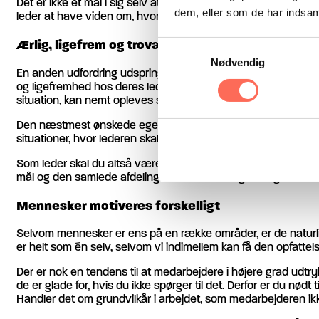
Det er ikke et mål i sig selv at undgå uoverensstemmelser. 
dem, eller som de har indsaml
leder at have viden om, hvordan du kan håndtere konflikter, så
Ærlig, ligefrem og troværdig
Samtykkevalg
Nødvendig
En anden udfordring udspringer af medarbejdernes forventning
og ligefremhed hos deres ledere. Det stiller store krave til
situation, kan nemt opleves som brutal og konfronterende krit
Den næstmest ønskede egenskab hos lederen er troværdighed. 
situationer, hvor lederen skal tilbageholde information eller ke
Som leder skal du altså være i stand til at balancere de efte
mål og den samlede afdeling. Det fordrer integritet og stærke
Mennesker motiveres forskelligt
Selvom mennesker er ens på en række områder, er de naturlig
er helt som én selv, selvom vi indimellem kan få den opfattel
Der er nok en tendens til at medarbejdere i højere grad udtryk
de er glade for, hvis du ikke spørger til det. Derfor er du nø
Handler det om grundvilkår i arbejdet, som medarbejderen 