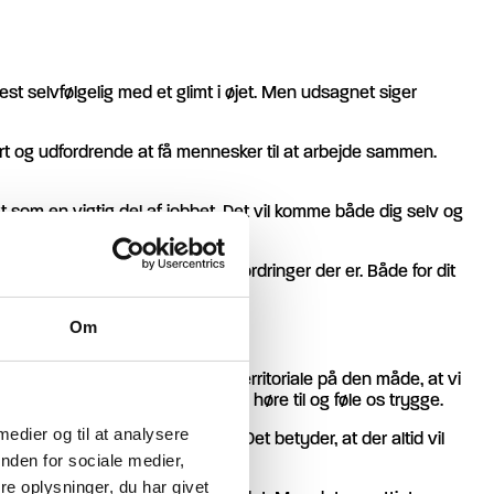
st selvfølgelig med et glimt i øjet. Men udsagnet siger
ært og udfordrende at få mennesker til at arbejde sammen.
gt som en vigtig del af jobbet. Det vil komme både dig selv og
er og engagerer, og hvilke udfordringer der er. Både for dit
Om
 også sociale i vores adfærd. Territoriale på den måde, at vi
ig af at være en del af flokken, høre til og føle os trygge.
 medier og til at analysere
g mere eller mindre raffineret. Det betyder, at der altid vil
nden for sociale medier,
e oplysninger, du har givet