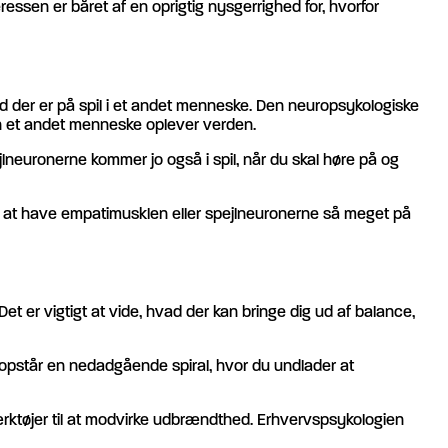
ressen er båret af en oprigtig nysgerrighed for, hvorfor
 hvad der er på spil i et andet menneske. Den neuropsykologiske
an et andet menneske oplever verden.
lneuronerne kommer jo også i spil, når du skal høre på og
være at have empatimusklen eller spejlneuronerne så meget på
 er vigtigt at vide, hvad der kan bringe dig ud af balance,
ld opstår en nedadgående spiral, hvor du undlader at
rktøjer til at modvirke udbrændthed. Erhvervspsykologien