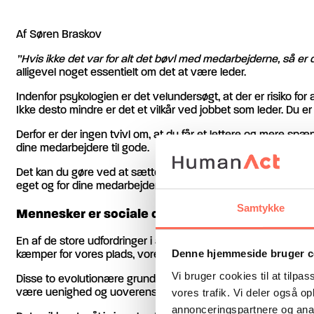
Af Søren Braskov
”Hvis ikke det var for alt det bøvl med medarbejderne, så er d
alligevel noget essentielt om det at være leder.
Indenfor psykologien er det velundersøgt, at der er risiko f
Ikke desto mindre er det et vilkår ved jobbet som leder. Du er
Derfor er der ingen tvivl om, at du får et lettere og mere sp
dine medarbejdere til gode.
Det kan du gøre ved at sætte dig ind i, hvordan mennesker fu
eget og for dine medarbejderes vedkommende.
Samtykke
Mennesker er sociale og territoriale
En af de store udfordringer i arbejdet med mennesker udspring
Denne hjemmeside bruger c
kæmper for vores plads, vores indflydelse, for vores løn, for 
Vi bruger cookies til at tilpas
Disse to evolutionære grundvilkår udspiller sig kontinuerligt p
være uenighed og uoverensstemmelser på en arbejdsplads. Nogl
vores trafik. Vi deler også 
annonceringspartnere og anal