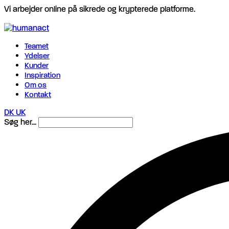
Vi arbejder online på sikrede og krypterede platforme.
Teamet
Ydelser
Kunder
Inspiration
Om os
Kontakt
DK
UK
Søg her...