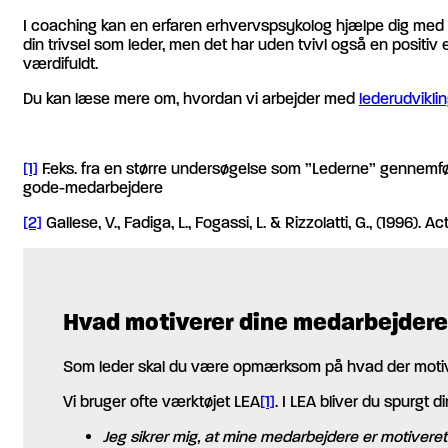
I coaching kan en erfaren erhvervspsykolog hjælpe dig med a
din trivsel som leder, men det har uden tvivl også en positiv
værdifuldt.
Du kan læse mere om, hvordan vi arbejder med
lederudviklin
[1]
F.eks. fra en større undersøgelse som ”Lederne” gennemf
gode-medarbejdere
[2]
Gallese, V., Fadiga, L., Fogassi, L. & Rizzolatti, G., (1996).
Hvad motiverer dine medarbejder
Som leder skal du være opmærksom på hvad der motive
Vi bruger ofte værktøjet LEA
[1]
. I LEA bliver du spurgt 
Jeg sikrer mig, at mine medarbejdere er motiveret