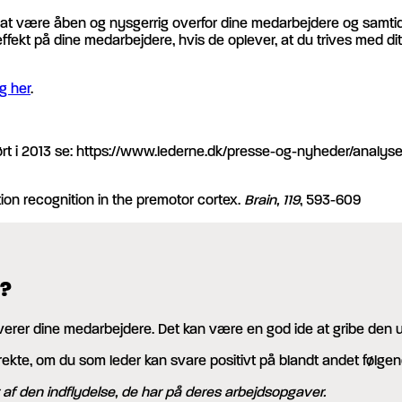
t være åben og nysgerrig overfor dine medarbejdere og samtidig 
 effekt på dine medarbejdere, hvis de oplever, at du trives med d
g her
.
ørt i 2013 se: https://www.lederne.dk/presse-og-nyheder/analys
 Action recognition in the premotor cortex.
Brain, 119
, 593-609
e?
rer dine medarbejdere. Det kan være en god ide at gribe den 
direkte, om du som leder kan svare positivt på blandt andet følg
 af den indflydelse, de har på deres arbejdsopgaver.