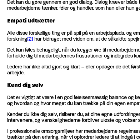
Det kan du gøre gennem en god dialog. Dialog kræver både tid 
medarbejderne tænker, føler og handler, som han eller hun gø
Empati udtrætter
Alle disse forskellige ting er på spil på en arbejdsplads, og e
forskning
[2]
har bidraget med viden om, at de såkaldte spejln
Det kan føles behageligt, når du lægger øre til medarbejdern
forholde dig til medarbejdernes frustrationer og indbyrdes konf
Ledere har ikke altid gjort sig klart – eller opdager de det 
arbejde.
Kend dig selv
Det er vigtigt at være i en god følelsesmæssig balance og ke
og hvordan og hvor meget du kan trække på din egen empati u
Kender du ikke dig selv, risikerer du, at dine egne udfordrin
intervenere, og vanskelighederne forbliver uløste og vokser s
I professionelle omsorgsmiljøer har medarbejderne regelmæs
trækker på den erfaring, når vi opfordrer ledere til at indgå i 