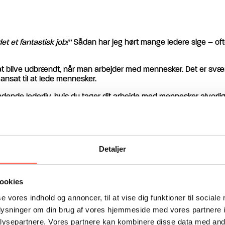
et et fantastisk job!”
Sådan har jeg hørt mange ledere sige – ofte
or at blive udbrændt, når man arbejder med mennesker. Det er sv
 ansat til at lede mennesker.
ændende lederliv, hvis du tager dit arbejde med mennesker alvorli
ngerer både individuelt og i samspil med andre. Hvad der motiver
Detaljer
er af det evolutionære faktum, at mennesker er territoriale, men
ookies
vores prestige. Sociale på den måde, at vi samtidig er dybt afhæng
se vores indhold og annoncer, til at vise dig funktioner til sociale
å enhver arbejdsplads – selvfølgelig i mange forskellige udgaver o
e gange vil det ligefrem udvikle sig til konflikter.
oplysninger om din brug af vores hjemmeside med vores partnere i
ysepartnere. Vores partnere kan kombinere disse data med andr