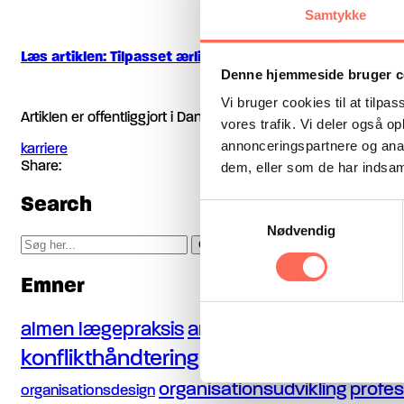
Samtykke
Læs artiklen: Tilpasset ærlighed
Denne hjemmeside bruger c
Vi bruger cookies til at tilpas
Artiklen er offentliggjort i Dansk Veterinærtidsskift
vores trafik. Vi deler også 
annonceringspartnere og anal
karriere
Share:
dem, eller som de har indsaml
Search
Samtykkevalg
Nødvendig
Search
for:
Emner
arvestrid
almen lægepraksis
de fire l
bestyrelser
konflikthåndtering
konfliktløsning
kærli
organisationsudvikling
profes
organisationsdesign