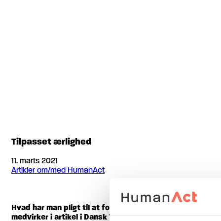
Tilpasset ærlighed
11. marts 2021
Artikler om/med HumanAct
Hvad har man pligt til at fortælle, når man søger job – og
medvirker i artikel i Dansk Veterinærtidsskrift.