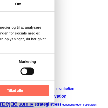
Om
 medier og til at analysere
nden for sociale medier,
e oplysninger, du har givet
Marketing
lementeringsdialogen
kommunikation
karriere
Tillad alle
mediation
motivation
mobning
ledervilkår
rbejde
samliv
strategi
stress
sundhedsvæsen
supervision