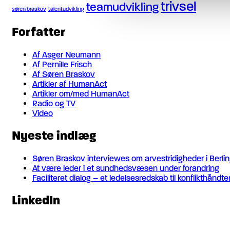
trivsel
teamudvikling
søren braskov
talentudvikling
Forfatter
Af Asger Neumann
Af Pernille Frisch
Af Søren Braskov
Artikler af HumanAct
Artikler om/med HumanAct
Radio og TV
Video
Nyeste indlæg
Søren Braskov interviewes om arvestridigheder i Berli
At være leder i et sundhedsvæsen under forandring
Faciliteret dialog – et ledelsesredskab til konflikthåndte
LinkedIn