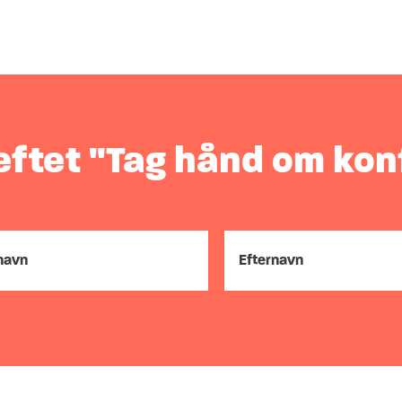
æftet "Tag hånd om kon