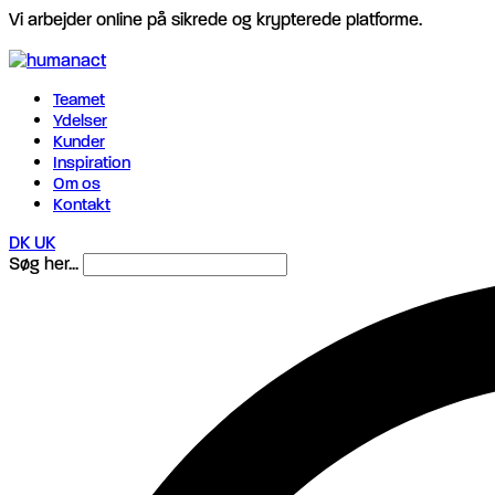
Vi arbejder online på sikrede og krypterede platforme.
Teamet
Ydelser
Kunder
Inspiration
Om os
Kontakt
DK
UK
Søg her...