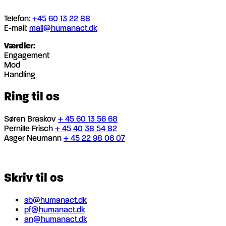
Telefon:
+45 60 13 22 88
E-mail:
mail@humanact.dk
Værdier:
Engagement
Mod
Handling
Ring til os
Søren Braskov
+ 45 60 13 56 68
Pernille Frisch
+ 45 40 38 54 82
Asger Neumann
+ 45 22 98 06 07
Skriv til os
sb@humanact.dk
pf@humanact.dk
an@humanact.dk