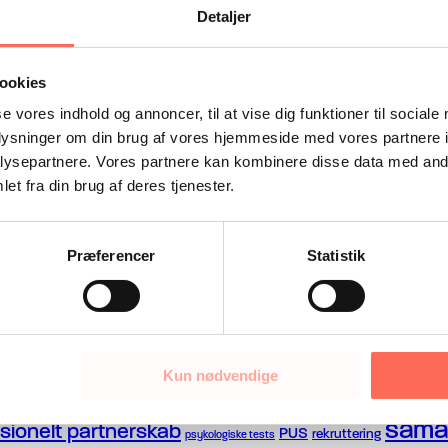
Detaljer
ookies
se vores indhold og annoncer, til at vise dig funktioner til sociale
oplysninger om din brug af vores hjemmeside med vores partnere i
ysepartnere. Vores partnere kan kombinere disse data med andr
et fra din brug af deres tjenester.
Præferencer
Statistik
ejerleder
edervilkår
generationsskifte
imp
DUP
feedback
Kun nødvendige
lederudvikling
ledelse
ghed
ledercoaching
sama
sionelt partnerskab
PUS
rekruttering
psykologiske tests