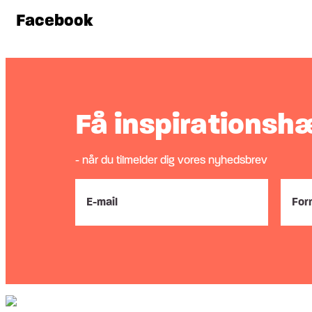
Facebook
Få inspirationsh
- når du tilmelder dig vores nyhedsbrev