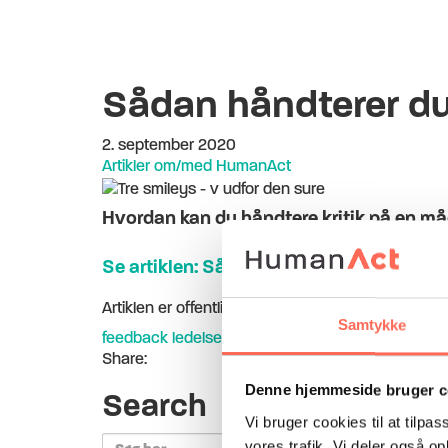
Sådan håndterer du 
2. september 2020
Artikler om/med HumanAct
Hvordan kan du håndtere kritik på en måd
Se artiklen: Sådan håndterer du kritik f
Artiklen er offentliggjort i Offentlig Ledelse
Samtykke
feedback
ledelse
lederudvikling
samarbejde
Share:
Denne hjemmeside bruger c
Search
Vi bruger cookies til at tilpas
Search
vores trafik. Vi deler også 