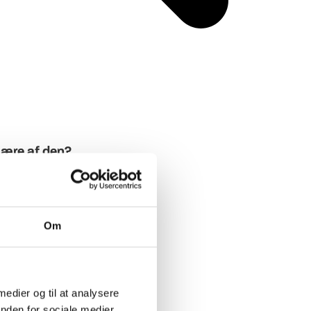
lære af den?
Om
 medier og til at analysere
nden for sociale medier,