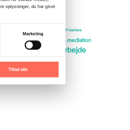
e oplysninger, du har givet
skifte
implementeringsdialogen
karriere
Marketing
lederudvikling
mediation
ledervilkår
samarbejde
PUS
rekruttering
giske tests
Tillad alle