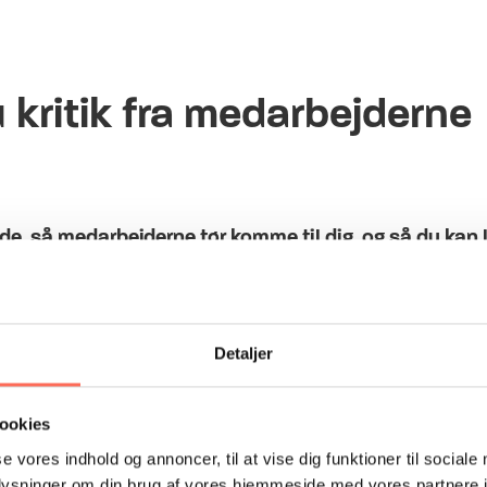
kritik fra medarbejderne
e, så medarbejderne tør komme til dig, og så du kan 
ra medarbejderne
Detaljer
ookies
se vores indhold og annoncer, til at vise dig funktioner til sociale
oplysninger om din brug af vores hjemmeside med vores partnere i