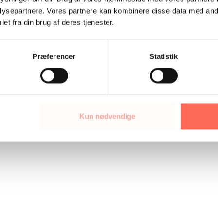
ysepartnere. Vores partnere kan kombinere disse data med andr
et fra din brug af deres tjenester.
ejerleder
de fire ledervilkår
generations
DUP
feedback
Præferencer
Statistik
ledelse
fliktløsning
kærlighed
ledercoaching
isationsudvikling
professionelt partnerskab
psykolo
trivsel
teamudvikling
en braskov
talentudvikling
Kun nødvendige