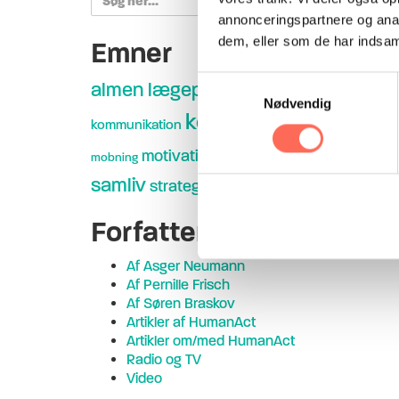
for:
annonceringspartnere og anal
dem, eller som de har indsaml
Emner
Samtykkevalg
arvestrid
almen lægepraksis
bestyrelser
Nødvendig
konflikthåndtering
kon
kommunikation
organ
motivation
organisationsdesign
mobning
samliv
strategi
stress
sundhedsvæsen
supervision
sør
Forfatter
Af Asger Neumann
Af Pernille Frisch
Af Søren Braskov
Artikler af HumanAct
Artikler om/med HumanAct
Radio og TV
Video