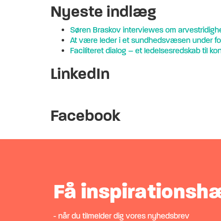
Nyeste indlæg
Søren Braskov interviewes om arvestridighe
At være leder i et sundhedsvæsen under fo
Faciliteret dialog – et ledelsesredskab til ko
LinkedIn
Facebook
Få inspirationsh
- når du tilmelder dig vores nyhedsbrev