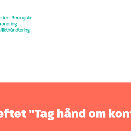
der i Berlingske
randring
nflikthåndtering
æftet "Tag hånd om kon