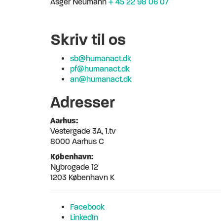
Asger Neumann
+ 45 22 98 06 07
Skriv til os
sb@humanact.dk
pf@humanact.dk
an@humanact.dk
Adresser
Aarhus:
Vestergade 3A, 1.tv
8000 Aarhus C
København:
Nybrogade 12
1203 København K
Facebook
LinkedIn