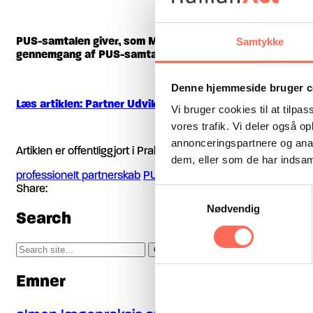
PUS-samtalen giver, som MUS-samtalen, mulighed for at s
Samtykke
gennemgang af PUS-samtalen, vil vi kort introducere fak
Denne hjemmeside bruger c
Læs artiklen: Partner Udviklings Samtaler
Vi bruger cookies til at tilpas
vores trafik. Vi deler også 
annonceringspartnere og anal
Artiklen er offentliggjort i Praktiserende Tandlæger.
dem, eller som de har indsaml
professionelt partnerskab
PUS
trivsel
Share:
Samtykkevalg
Nødvendig
Search
Search
for:
Emner