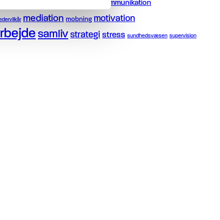
lementeringsdialogen
kommunikation
karriere
mediation
motivation
mobning
ledervilkår
rbejde
samliv
strategi
stress
sundhedsvæsen
supervision