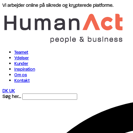
Vi arbejder online på sikrede og krypterede platforme.
Teamet
Ydelser
Kunder
Inspiration
Om os
Kontakt
DK
UK
Søg her...