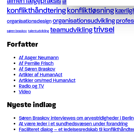
arvestrid
almen lægepraksis
de fire l
bestyrelser
konflikthåndtering
konfliktløsning
kærli
organisationsudvikling
profes
organisationsdesign
trivsel
teamudvikling
søren braskov
talentudvikling
Forfatter
Af Asger Neumann
Af Pernille Frisch
Af Søren Braskov
Artikler af HumanAct
Artikler om/med HumanAct
Radio og TV
Video
Nyeste indlæg
Søren Braskov interviewes om arvestridigheder i Berli
At være leder i et sundhedsvæsen under forandring
Faciliteret dialog – et ledelsesredskab til konflikthåndte