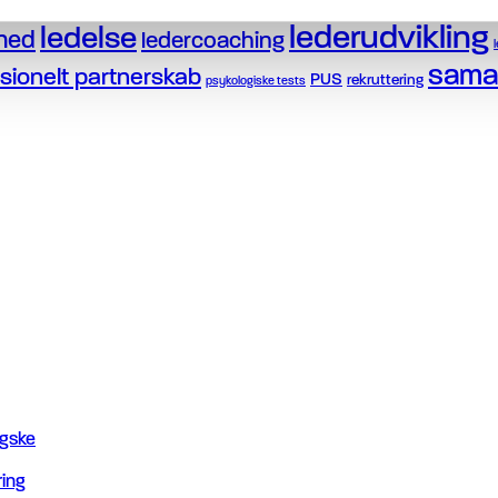
ejerleder
edervilkår
generationsskifte
imp
DUP
feedback
lederudvikling
ledelse
ghed
ledercoaching
sama
sionelt partnerskab
PUS
rekruttering
psykologiske tests
ngske
ring