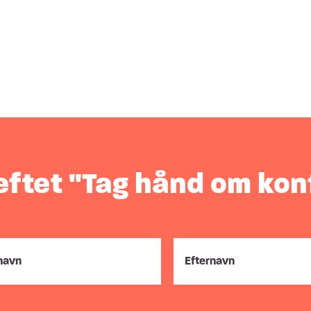
æftet "Tag hånd om kon