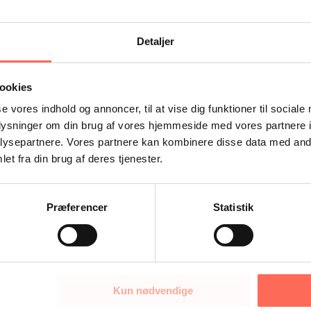
amarbejdet imellem kollegaerne evalueres og de fremadrette
Detaljer
torer omkring det psykiske arbejdsmiljø og dets betydning.
ookies
se vores indhold og annoncer, til at vise dig funktioner til sociale
oplysninger om din brug af vores hjemmeside med vores partnere i
ysepartnere. Vores partnere kan kombinere disse data med andr
et fra din brug af deres tjenester.
Præferencer
Statistik
Kun nødvendige