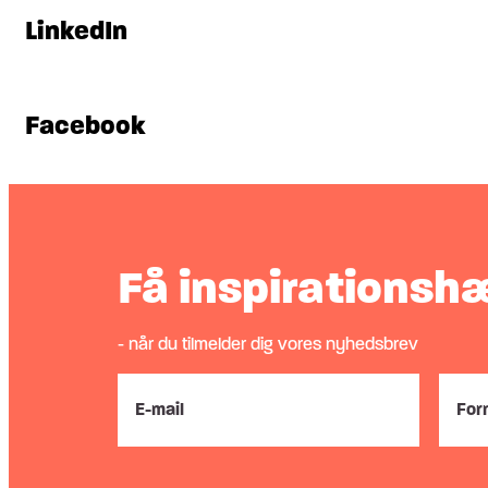
LinkedIn
Facebook
Få inspirationsh
- når du tilmelder dig vores nyhedsbrev