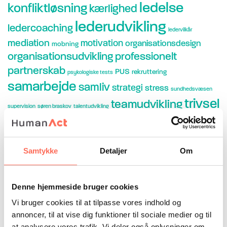
ledelse
konfliktløsning
kærlighed
lederudvikling
ledercoaching
ledervilkår
mediation
motivation
organisationsdesign
mobning
organisationsudvikling
professionelt
partnerskab
PUS
rekruttering
psykologiske tests
samarbejde
samliv
strategi
stress
sundhedsvæsen
trivsel
teamudvikling
supervision
søren braskov
talentudvikling
Forfatter
Af Asger Neumann
Samtykke
Detaljer
Om
Af Pernille Frisch
Af Søren Braskov
Artikler af HumanAct
Denne hjemmeside bruger cookies
Artikler om/med HumanAct
Vi bruger cookies til at tilpasse vores indhold og
Radio og TV
Video
annoncer, til at vise dig funktioner til sociale medier og til
at analysere vores trafik. Vi deler også oplysninger om