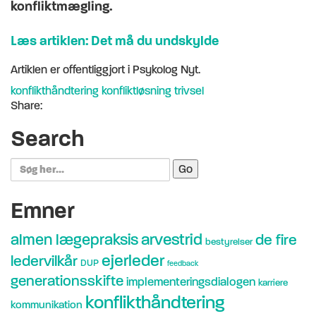
konfliktmægling.
Læs artiklen: Det må du undskylde
Artiklen er offentliggjort i Psykolog Nyt.
konflikthåndtering
konfliktløsning
trivsel
Share:
Search
Search
for:
Emner
arvestrid
almen lægepraksis
de fire
bestyrelser
ejerleder
ledervilkår
DUP
feedback
generationsskifte
implementeringsdialogen
karriere
konflikthåndtering
kommunikation