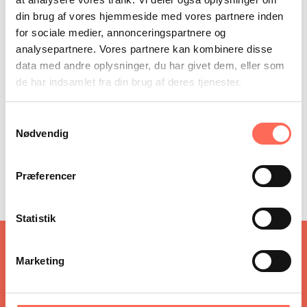
Nyeste indlæg
din brug af vores hjemmeside med vores partnere inden
for sociale medier, annonceringspartnere og
Søren Braskov interviewes om arvestridigheder i
analysepartnere. Vores partnere kan kombinere disse
Berlingske
data med andre oplysninger, du har givet dem, eller som
At være leder i et sundhedsvæsen under forandring
de har indsamlet fra din brug af deres tjenester.
Faciliteret dialog – et ledelsesredskab til
konflikthåndtering
Samtykkevalg
LinkedIn
Nødvendig
Præferencer
Facebook
Statistik
Få
Marketing
inspirationshæftet