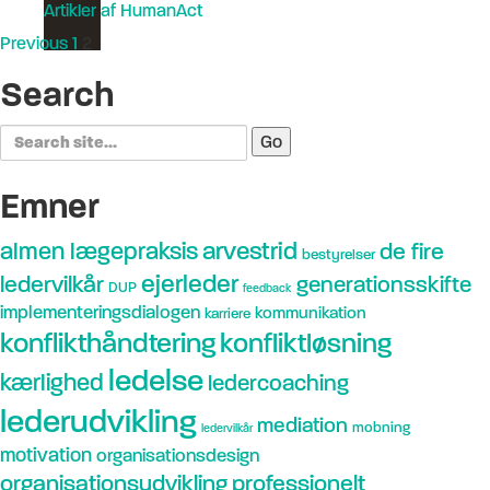
Artikler af HumanAct
Previous
1
2
Search
Search
for:
Emner
arvestrid
almen lægepraksis
de fire
bestyrelser
ejerleder
ledervilkår
generationsskifte
DUP
feedback
implementeringsdialogen
kommunikation
karriere
konflikthåndtering
konfliktløsning
ledelse
kærlighed
ledercoaching
lederudvikling
mediation
mobning
ledervilkår
motivation
organisationsdesign
organisationsudvikling
professionelt