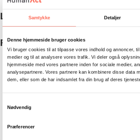
Faciliteret dialog – et ledelsesredskab til konflikthåndtering
LinkedIn
Samtykke
Detaljer
Facebook
Denne hjemmeside bruger cookies
Vi bruger cookies til at tilpasse vores indhold og annoncer, til 
medier og til at analysere vores trafik. Vi deler også oplysni
hjemmeside med vores partnere inden for sociale medier, a
analysepartnere. Vores partnere kan kombinere disse data m
Telefon:
+45 60 13 22 88
dem, eller som de har indsamlet fra din brug af deres tjeneste
E-mail:
mail@humanact.dk
Værdier:
Engagement
Samtykkevalg
Mod
Nødvendig
Handling
Ring til os
Præferencer
Søren Braskov
+ 45 60 13 56 68