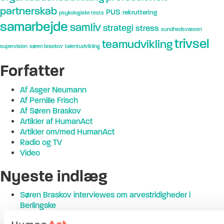
partnerskab
PUS
rekruttering
psykologiske tests
samarbejde
samliv
strategi
stress
sundhedsvæsen
trivsel
teamudvikling
supervision
søren braskov
talentudvikling
Forfatter
Af Asger Neumann
Af Pernille Frisch
Af Søren Braskov
Artikler af HumanAct
Artikler om/med HumanAct
Radio og TV
Video
Nyeste indlæg
Søren Braskov interviewes om arvestridigheder i
Berlingske
At være leder i et sundhedsvæsen under forandring