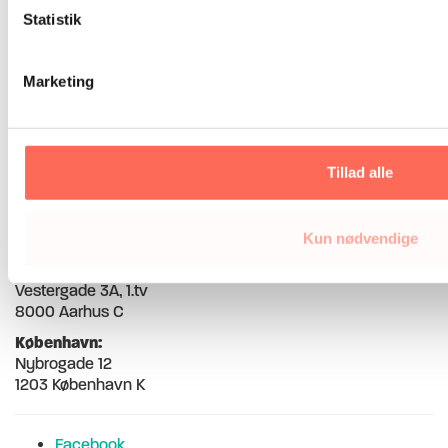
Pernille Frisch
+ 45 40 38 54 82
Statistik
Asger Neumann
+ 45 22 98 06 07
Marketing
Skriv til os
sb@humanact.dk
pf@humanact.dk
Tillad alle
an@humanact.dk
Adresser
Kun nødvendige
Aarhus:
Vestergade 3A, 1.tv
8000 Aarhus C
København:
Nybrogade 12
1203 København K
Facebook