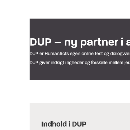
DUP – ny partner i
DUP er HumanActs egen online test og dialogværkt
DUP giver indsigt i ligheder og forskelle mellem je
Indhold i DUP