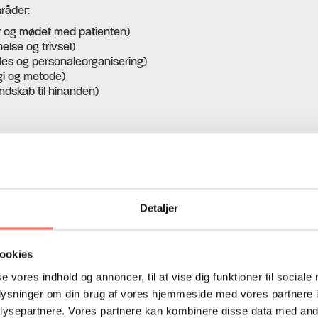
råder:
 og mødet med patienten)
lse og trivsel)
es og personaleorganisering)
ogi og metode)
ndskab til hinanden)
Detaljer
en umiddelbar konklusion for eller imod et samarbejde.
elation, eller det kan give anledning til yderligere uddybning ell
 DUP, da de skulle have ny partner.
ookies
se vores indhold og annoncer, til at vise dig funktioner til sociale
oplysninger om din brug af vores hjemmeside med vores partnere i
ysepartnere. Vores partnere kan kombinere disse data med andr