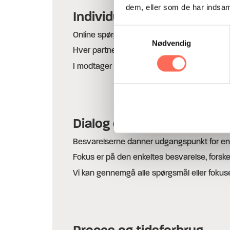
dem, eller som de har indsaml
Individuelle besvarelser
Samtykkevalg
Online spørgeskemaet består af 35 udsagn.
Nødvendig
Hver partner og kommende partner vurderer
I modtager en rapport med egen og andres sva
Dialog om resultaterne
Besvarelserne danner udgangspunkt for en
Fokus er på den enkeltes besvarelse, forskel
Vi kan gennemgå alle spørgsmål eller fokus