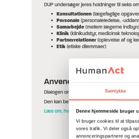
DUP undersøger jeres holdninger til seks om
Konsultationen
(lægefaglige opgaver
Personale
(personaleledelse, -uddanne
Samarbejde
(mellem lægerne indbyrd
Klinik
(klinikudstyr, medicinsk teknol
Partnerrelationer
(oplevelse af og ke
Etik
(etiske dilemmaer)
Anvendelse
Samtykke
Dialogen om besvarelserne bør ikke føre til 
Den kan bestyrke jeres tro på en samarbejdsr
Læs om, hvordan Lægerne på Bryggen brugte
Denne hjemmeside bruger c
Vi bruger cookies til at tilpas
vores trafik. Vi deler også 
annonceringspartnere og anal