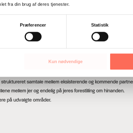
et fra din brug af deres tjenester.
Præferencer
Statistik
 sin egen enighed i udsagnet og gætter desuden på, hvad de a
r, som I bruger til individuel forberedelse til dialogmødet.
Kun nødvendige
 struktureret samtale mellem eksisterende og kommende partne
lene mellem jer og endelig på jeres forestilling om hinanden.
ere på udvalgte områder.