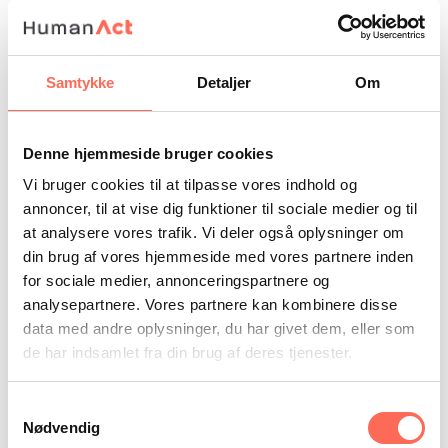
Kontakt HumanAct for
Samtykke
Detaljer
Om
yderligere information
Denne hjemmeside bruger cookies
Navn:
Vi bruger cookies til at tilpasse vores indhold og
Email:
annoncer, til at vise dig funktioner til sociale medier og til
at analysere vores trafik. Vi deler også oplysninger om
din brug af vores hjemmeside med vores partnere inden
Besked og telefonnummer:
for sociale medier, annonceringspartnere og
analysepartnere. Vores partnere kan kombinere disse
Send besked
Tak #, din besked er sendt!
data med andre oplysninger, du har givet dem, eller som
de har indsamlet fra din brug af deres tjenester.
Samtykkevalg
Nødvendig