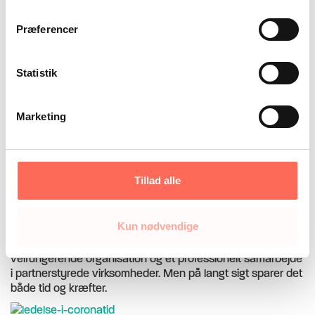
Artikler om almen praksis
Præferencer
Statistik
DUP – trivsel og samarbejde i almen
praksis
Marketing
DUP – Trivsel og Samarbejde er et værktøj til at afdække og
udvikle trivsel og samarbejde i almen lægepraksis.
Tillad alle
Skab professionelt samarbejde i
partnerstyrede virksomheder
Kun nødvendige
Det kræver en systematisk indsats at opbygge en
velfungerende organisation og et professionelt samarbejde
i partnerstyrede virksomheder. Men på langt sigt sparer det
både tid og kræfter.