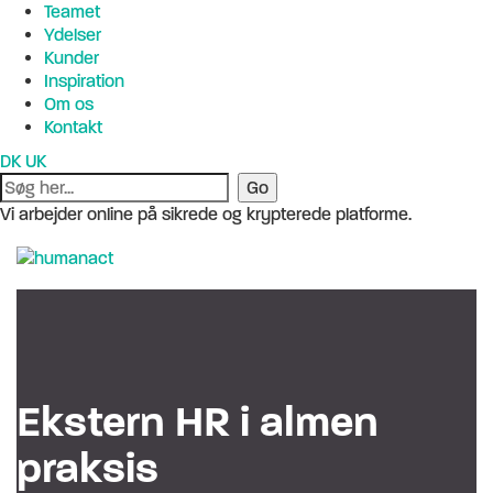
Teamet
Ydelser
Kunder
Inspiration
Om os
Kontakt
DK
UK
Vi arbejder online på sikrede og krypterede platforme.
Ekstern HR i almen
praksis