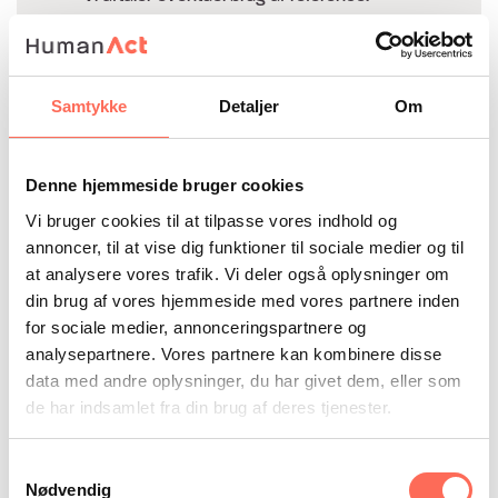
Efter jobsamtalen
Samtykke
Detaljer
Om
Vi giver dig en tilbagemelding på samtalen.
Vi står til rådighed for feedback til jer, som
Denne hjemmeside bruger cookies
ikke har fået stillingen.
Vi klæder dig, der har fået stillingen, på til dit
Vi bruger cookies til at tilpasse vores indhold og
nye job.
annoncer, til at vise dig funktioner til sociale medier og til
at analysere vores trafik. Vi deler også oplysninger om
din brug af vores hjemmeside med vores partnere inden
for sociale medier, annonceringspartnere og
Jobstart
analysepartnere. Vores partnere kan kombinere disse
data med andre oplysninger, du har givet dem, eller som
Vi præsenterer og gennemgår
de har indsamlet fra din brug af deres tjenester.
introduktionsprogrammet.
Vi står til rådighed ved tvivl.
Samtykkevalg
Efter første måned holder vi statussamtale
Nødvendig
med dig, din leder(e) og med dig og relevante