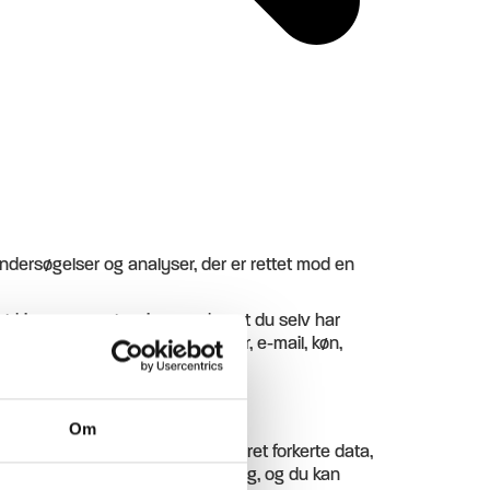
undersøgelser og analyser, der er rettet mod en
r aldrig personoplysninger, uden at du selv har
r om navn, adresse, postnummer, e-mail, køn,
Om
ail@humanact.dk
Er der registreret forkerte data,
rmationer der er registreret om dig, og du kan