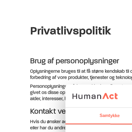
Privatlivspolitik
Brug af personoplysninger
Oplysningerne bruges til at få større kendskab til
forbedring af vore produkter, tjenester og teknolog
Personoplysninger afgives aldrig til tredjepart, me
givet os disse oplysninger ved deltagelse i en u
alder, interesser, holdninger og kendskab til forske
Kontakt vedr. personoplysning
Samtykke
Hvis du ønsker adgang til de oplysninger, som er 
eller har du andre indsigelser, kan du rette henven