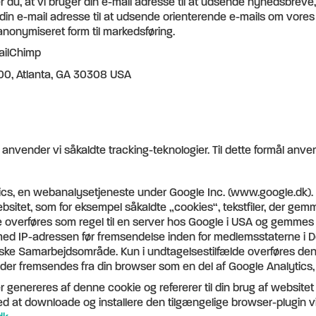
 du, at vi bruger din e-mail adresse til at udsende nyhedsbreve,
din e-mail adresse til at udsende orienterende e-mails om vores
anonymiseret form til markedsføring.
MailChimp
00, Atlanta, GA 30308 USA
 anvender vi såkaldte tracking-teknologier. Til dette formål anve
tics, en webanalysetjeneste under Google Inc. (www.google.dk).
sitet, som for eksempel såkaldte „cookies“, tekstfiler, der ge
 overføres som regel til en server hos Google i USA og gemmes d
ed IP-adressen før fremsendelse inden for medlemsstaterne i D
ke Samarbejdsområde. Kun i undtagelsestilfælde overføres den f
 der fremsendes fra din browser som en del af Google Analytic
 genereres af denne cookie og refererer til din brug af websitet (
d at downloade og installere den tilgængelige browser-plugin v