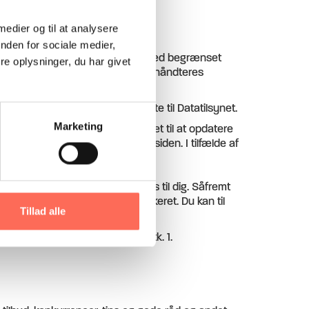
 medier og til at analysere
nden for sociale medier,
ige oplysninger på sikre servere med begrænset
e oplysninger, du har givet
sikre, at vores brugeroplysninger håndteres
er på eget ansvar.
ontakte myndigheder og indberette til Datatilsynet.
Marketing
dige. Vi forbeholder os derfor ret til at opdatere
r “sidst opdateret” nederst på siden. I tilfælde af
sonoplysninger, der kan henføres til dig. Såfremt
isse berigtiget, slettet eller blokeret. Du kan til
Tillad alle
 tilbagekalde dit samtykke.
t, jf. persondatalovens § 58, stk. 1.