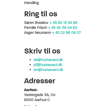
Handling
Ring til os
Søren Braskov
+ 45 60 13 56 68
Pernille Frisch
+ 45 40 38 54 82
Asger Neumann
+ 45 22 98 06 07
Skriv til os
sb@humanact.dk
pf@humanact.dk
an@humanact.dk
Adresser
Aarhus:
Vestergade 3A, 1.tv
8000 Aarhus C