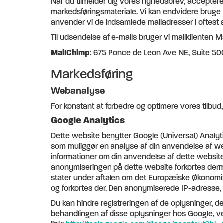
Når du tilmelder dig vores nyhedsbrev, accepterer
markedsføringsmateriale. Vi kan endvidere bruge 
anvender vi de indsamlede mailadresser i oftest 
Til udsendelse af e-mails bruger vi mailklienten 
MailChimp
: 675 Ponce de Leon Ave NE, Suite 50
Markedsføring
Webanalyse
For konstant at forbedre og optimere vores tilbud,
Google Analytics
Dette website benytter Google (Universal) Analy
som muliggør en analyse af din anvendelse af web
informationer om din anvendelse af dette website
anonymiseringen på dette website forkortes derm
stater under aftalen om det Europæiske Økonomis
og forkortes der. Den anonymiserede IP-adresse,
Du kan hindre registreringen af de oplysninger, der
behandlingen af disse oplysninger hos Google, ve