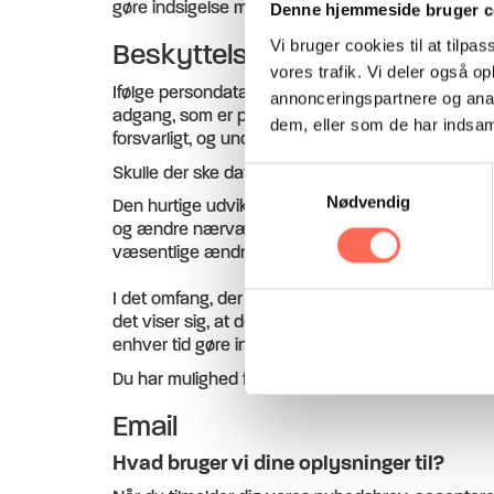
gøre indsigelse mod en registrering i henhold til 
Denne hjemmeside bruger c
Vi bruger cookies til at tilpas
Beskyttelse af personoplysni
vores trafik. Vi deler også 
Ifølge persondataloven skal dine personlige oply
annonceringspartnere og anal
adgang, som er placeret i overvågede faciliteter,
dem, eller som de har indsaml
forsvarligt, og under stadig hensyntagen til dine
Skulle der ske databrud – det være sig internt ell
Samtykkevalg
Nødvendig
Den hurtige udvikling af internettet betyder, at æ
og ændre nærværende retningslinjer for behandling 
væsentlige ændringer giver vi dig besked i form 
I det omfang, der behandles personoplysninger om d
det viser sig, at de oplysninger eller data, der beha
enhver tid gøre indsigelse mod, at oplysninger om 
Du har mulighed for at klage over behandlingen af 
Email
Hvad bruger vi dine oplysninger til?