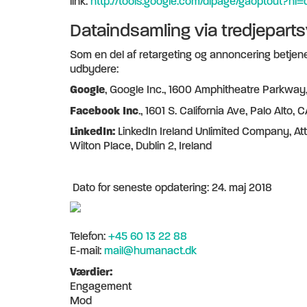
link:
http://tools.google.com/dlpage/gaoptout?hl=
Dataindsamling via tredjeparts
Som en del af retargeting og annoncering betjener
udbydere:
Google
, Google Inc., 1600 Amphitheatre Parkwa
Facebook Inc
., 1601 S. California Ave, Palo Alto
LinkedIn:
LinkedIn Ireland Unlimited Company, Att
Wilton Place, Dublin 2, Ireland
Dato for seneste opdatering: 24. maj 2018
Telefon:
+45 60 13 22 88
E-mail:
mail@humanact.dk
Værdier:
Engagement
Mod