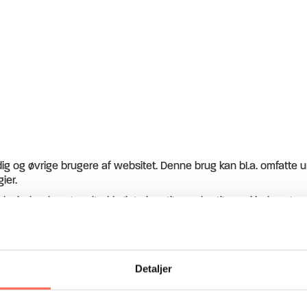
 dig og øvrige brugere af websitet. Denne brug kan bl.a. omfatte 
ier.
d mindre du selv udtrykkeligt giver tilsagn hertil, og vi indsamle
ndersøgelse m.v. Her kan der eksempeltvist indsamles oplysninge
llige emner.
er
Detaljer
registreret om dig hos HumanAct, skal du rette henvendelse til
m
delse samme sted. Du har mulighed for at få indsigt i, hvilke info