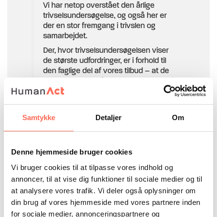
Vi har netop overstået den årlige
trivselsundersøgelse, og også her er
der en stor fremgang i trivslen og
samarbejdet.
Der, hvor trivselsundersøgelsen viser
de største udfordringer, er i forhold til
den faglige del af vores tilbud – at de
mangler rammer for tilbud og metoder.
Dem er vi heldigvis i fuld gang med at
sætte 🙂
Så igen, tak for din store hjælp 🙂
Samtykke
Detaljer
Om
Mette Marensgaard Pedersen,
afdelingsleder, Modtagelsen og
Stofophør
Denne hjemmeside bruger cookies
Vi bruger cookies til at tilpasse vores indhold og
annoncer, til at vise dig funktioner til sociale medier og til
at analysere vores trafik. Vi deler også oplysninger om
din brug af vores hjemmeside med vores partnere inden
for sociale medier, annonceringspartnere og