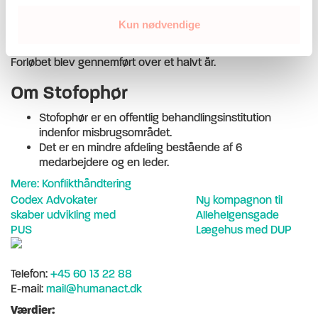
En mediation mellem to medarbejdere, hvor
Kun nødvendige
konflikterne var særlig udtalte. Lederen deltog.
Løbende sparring til leder.
Forløbet blev gennemført over et halvt år.
Om Stofophør
Stofophør er en offentlig behandlingsinstitution
indenfor misbrugsområdet.
Det er en mindre afdeling bestående af 6
medarbejdere og en leder.
Mere: Konflikthåndtering
Codex Advokater
Ny kompagnon til
skaber udvikling med
Allehelgensgade
PUS
Lægehus med DUP
Telefon:
+45 60 13 22 88
E-mail:
mail@humanact.dk
Værdier: