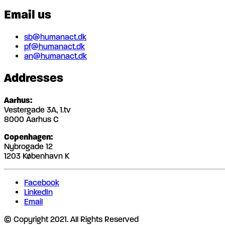
Email us
sb@humanact.dk
pf@humanact.dk
an@humanact.dk
Addresses
Aarhus:
Vestergade 3A, 1.tv
8000 Aarhus C
Copenhagen:
Nybrogade 12
1203 København K
Facebook
LinkedIn
Email
© Copyright 2021. All Rights Reserved