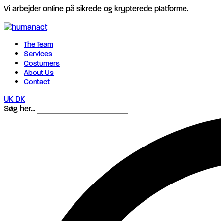
Vi arbejder online på sikrede og krypterede platforme.
The Team
Services
Costumers
About Us
Contact
UK
DK
Søg her...